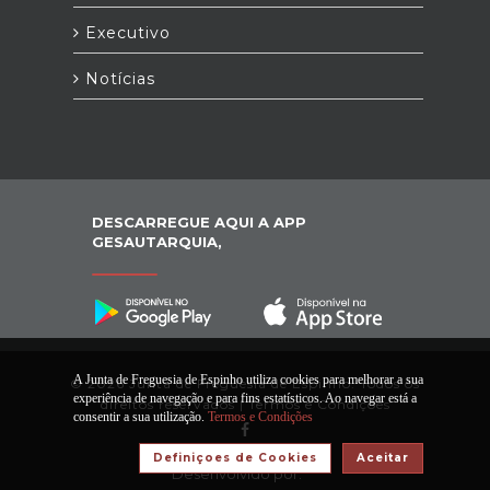
Executivo
Notícias
DESCARREGUE AQUI A APP
GESAUTARQUIA,
A Junta de Freguesia de Espinho utiliza cookies para melhorar a sua
© 2026 Junta de Freguesia de Espinho. Todos os
experiência de navegação e para fins estatísticos. Ao navegar está a
direitos reservados |
Termos e Condições
consentir a sua utilização.
Termos e Condições
Definiçoes de Cookies
Aceitar
Desenvolvido por: