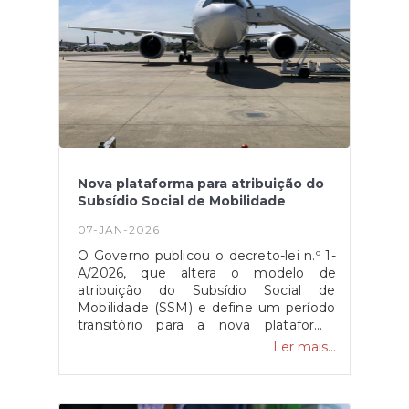
mecanismos de apoio público. A
plataforma pode ser consultada no site
oficial da CCDR Centro.Esta
candidatura está disponível no site da
CCDR, através do deste
link.Fonte: CCDR
Nova plataforma para atribuição do
Subsídio Social de Mobilidade
07-JAN-2026
O Governo publicou o decreto-lei n.º 1-
A/2026, que altera o modelo de
atribuição do Subsídio Social de
Mobilidade (SSM) e define um período
transitório para a nova plataforma
eletrónica, a qual ficará disponível a
Ler mais...
partir de 8 de janeiro. A medida aplica-
se às viagens entre as regiões
autónomas e o continente, mantendo