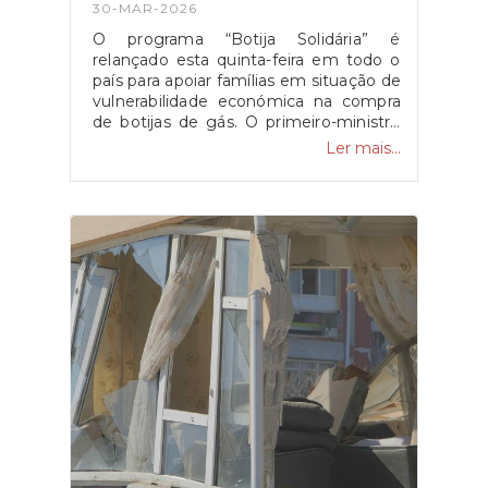
30-MAR-2026
O programa “Botija Solidária” é
relançado esta quinta-feira em todo o
país para apoiar famílias em situação de
vulnerabilidade económica na compra
de botijas de gás. O primeiro-ministro
Luís Montenegro anunciou o aumento
Ler mais...
da comparticipação de 15 para 25 euros
durante os próximos três meses,
justificando a medida com o impacto
da guerra no Médio Oriente.