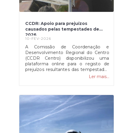
CCDR: Apoio para prejuízos
causados pelas tempestades de
2026
10-FEV-2026
A Comissão de Coordenação e
Desenvolvimento Regional do Centro
(CCDR Centro) disponibilizou uma
plataforma online para o registo de
prejuízos resultantes das tempestades
de 2026 que afetaram vários concelhos
Ler mais...
da Região Centro.O portal destina-se a
cidadãos, empresas, agricultores e
municípios, permitindo a sinalização de
danos em habitações, atividades
económicas, explorações agrícolas e
infraestruturas públicas, com vista ao
acesso a apoios técnicos e
financeiros.O registo dos prejuízos é
um passo essencial para a avaliação
dos danos e para a ativação dos