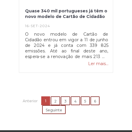
Fonte: IPDJ
Quase 340 mil portugueses já têm o
novo modelo de Cartão de Cidadão
16-SET-2024
O novo modelo de Cartão de
Cidadão entrou em vigor a 11 de junho
de 2024 e já conta com 339 825
emissões. Até ao final deste ano,
espera-se a renovação de mais 213 mil
cartões por fim do prazo de
Ler mais...
validade.Com uma imagem
totalmente renovada, inspirada em
símbolos portugueses, o novo modelo
do Cartão de Cidadão tem uma
fotografia maior que permite identificar
melhor o titular. O cartão passou a ser
Anterior
contactless (sem contacto), permitindo
1
2
3
4
5
6
a utilização do Cartão de Cidadão em
Seguinte
diversas situações, quer nos serviços
públicos, quer no setor privado, sem
necessidade do cartão ter de ser lido
por um leitor de cartões.Quem tem o