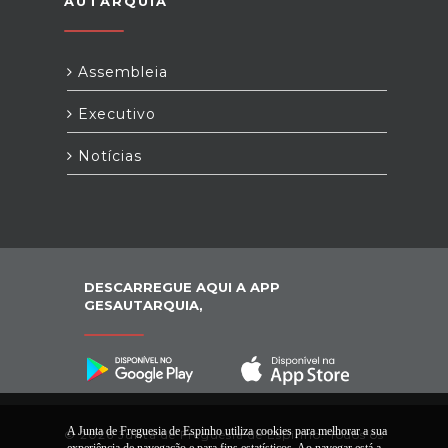
AUTARQUIA
Assembleia
Executivo
Notícias
DESCARREGUE AQUI A APP
GESAUTARQUIA,
A Junta de Freguesia de Espinho utiliza cookies para melhorar a sua
© 2026 Junta de Freguesia de Espinho. Todos os