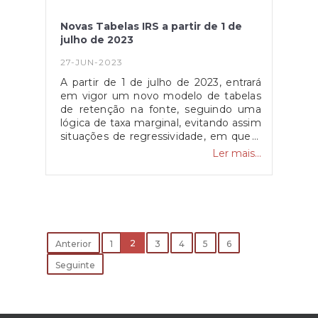
Novas Tabelas IRS a partir de 1 de
julho de 2023
27-JUN-2023
A partir de 1 de julho de 2023, entrará
em vigor um novo modelo de tabelas
de retenção na fonte, seguindo uma
lógica de taxa marginal, evitando assim
situações de regressividade, em que a
aumentos da remuneração mensal
Ler mais...
bruta correspondam diminuições da
remuneração mensal
líquida.Consulte as tabelas aqui.Estas
tabelas mantêm a atualização do limite
de isenção de retenção na fonte para
762 euros mensais, por via da aplicação
do mínimo de existência, bem como as
2
Anterior
1
3
4
5
6
demais atualizações nos limites e taxas
Seguinte
de retenção.Fonte: Diário da
República - Despacho n.º 1296-
B/2023, disponível
em: https://files.dre.pt/2s/2023/01/018000002/0