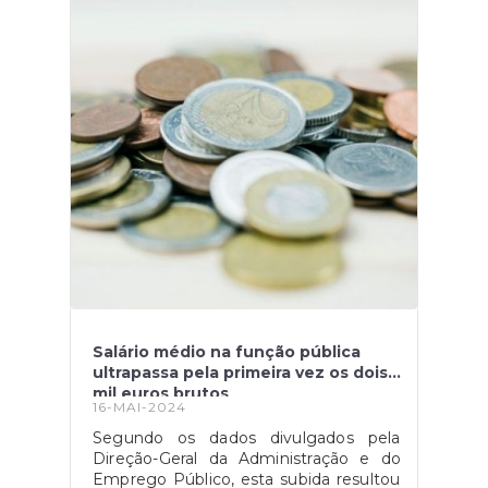
LiberdadePortoMuseu Nacional de
Expresso
Soares dos ReisCasa-Museu Fernando
de Castro, no PortoTomarConvento de
CristoVila do BispoFortaleza de
SagresViseuMuseu Nacional Grão
Vasco Fonte: Portal do Governo
Salário médio na função pública
ultrapassa pela primeira vez os dois
mil euros brutos
16-MAI-2024
Segundo os dados divulgados pela
Direção-Geral da Administração e do
Emprego Público, esta subida resultou