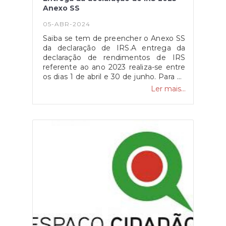
Anexo SS
05-ABR-2024
Saiba se tem de preencher o Anexo SS
da declaração de IRS.A entrega da
declaração de rendimentos de IRS
referente ao ano 2023 realiza-se entre
os dias 1 de abril e 30 de junho. Para os
trabalhadores independentes
Ler mais...
economicamente dependentes, a
entrega do Anexo SS é fundamental
para assegurar a sua proteção social
em situação de cessação da
atividade.Quais os objetivos do Anexo
SS?O Anexo SS visa identificar as
entidades contratantes de cada
trabalhador independente
economicamente dependente e a
respetiva obrigação contributiva. Essa
identificação é fundamental para
assegurar a proteção social do
trabalhador em situação de cessação
de atividade, pois só desta forma