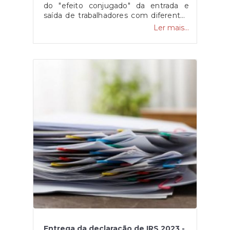
do "efeito conjugado" da entrada e
saída de trabalhadores com diferentes
níveis salariais, de medidas de
Ler mais...
valorização que foram aprovadas e da
atualização do valor do salário
mínimo.Fonte: SIC Notícias
Entrega da declaração de IRS 2023 -