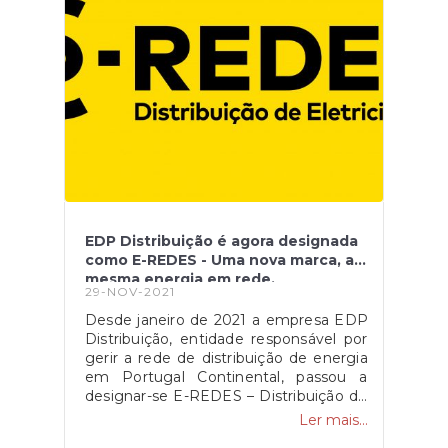
EDP Distribuição é agora designada
como E-REDES - Uma nova marca, a
mesma energia em rede.
29-NOV-2021
Desde janeiro de 2021 a empresa EDP
Distribuição, entidade responsável por
gerir a rede de distribuição de energia
em Portugal Continental, passou a
designar-se E-REDES – Distribuição de
Eletricidade e atualmente encontra-se
Ler mais...
disponível o reporte de incidentes