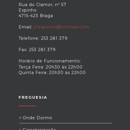
carbónica até 2050. Fonte: "Fundo
Rua do Clamor, nº 57
Ambiental", disponível em:
Espinho
fundoambiental.pt/apoios-prr/vales-
4715-423 Braga
eficiencia.aspx
Email:
jf.espinho@hotmail.com
Telefone: 253 281 379
Fax: 253 281 379
Horário de Funcionamento:
Terça Feira: 20h30 às 22h00
Quinta Feira: 20h30 às 22h00
FREGUESIA
Onde Dormir