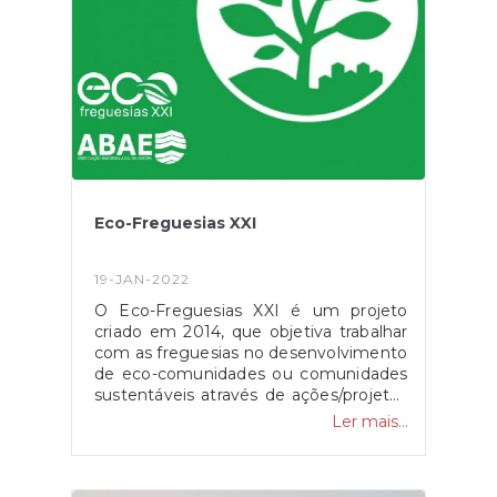
https://fogos.icnf.pt/sgif2010/InformacaoPubli
Eco-Freguesias XXI
19-JAN-2022
O Eco-Freguesias XXI é um projeto
criado em 2014, que objetiva trabalhar
com as freguesias no desenvolvimento
de eco-comunidades ou comunidades
sustentáveis através de ações/projetos
à escala local. No final é atribuído o
Ler mais...
galardão Bandeira Verde - Eco-
Freguesias a todas as freguesias em
que o seu índice seja superior a 50% na